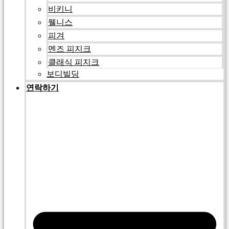
비키니
웰니스
피겨
멘즈 피지크
클래식 피지크
보디빌딩
연락하기