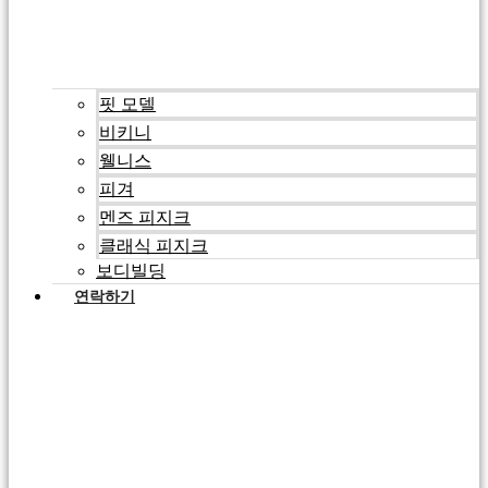
핏 모델
비키니
웰니스
피겨
멘즈 피지크
클래식 피지크
보디빌딩
연락하기