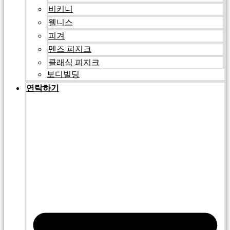
비키니
웰니스
피겨
멘즈 피지크
클래식 피지크
보디빌딩
연락하기