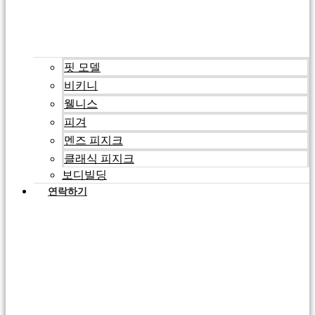
핏 모델
비키니
웰니스
피겨
멘즈 피지크
클래식 피지크
보디빌딩
연락하기